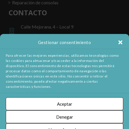
Reparación de consolas
CONTACTO
Calle Mejorana, 4 – Local 9
Atarfe (Granada)
Gestionar consentimiento
Teléfono: (+34) 958078782
Para ofrecer las mejores experiencias, utilizamos tecnologías como
Whatsapp: (+34) 611674132
las cookies para almacenar y/o acceder a la información del
dispositivo. El consentimiento de estas tecnologías nos permitirá
info@escapedg.es
procesar datos como el comportamiento de navegación o las
identificaciones únicas en este sitio. No consentir o retirar el
www.escapedg.es
consentimiento, puede afectar negativamente a ciertas
características y funciones.
Aceptar
Denegar
Copyright © 2025 Escape Digital