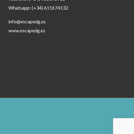
Whatsapp: (+34) 611674132
info@escapedg.es
www.escapedg.es