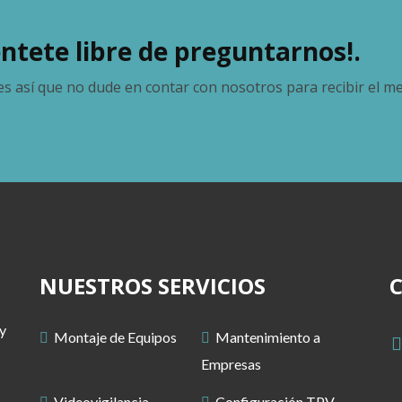
éntete libre de preguntarnos!.
s así que no dude en contar con nosotros para recibir el m
NUESTROS SERVICIOS
y
Montaje de Equipos
Mantenimiento a
Empresas
Videovigilancia
Configuración TPV