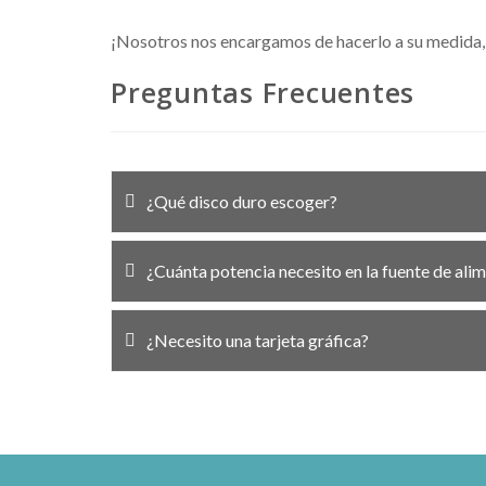
¡Nosotros nos encargamos de hacerlo a su medida, c
Preguntas Frecuentes
¿Qué disco duro escoger?
¿Cuánta potencia necesito en la fuente de ali
¿Necesito una tarjeta gráfica?